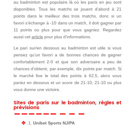
au badminton est populaire là où les paris en jeu sont
disponibles. Tous les matchs se jouent d’abord à 21
points dans le meilleur des trois matchs, donc si un
favori s’échange à -10 dans un match, il doit gagner par
11 points ou plus pour que vous gagniez. Regardez
aussi cet
article
pour plus d’informations.
Le pari sur/en dessous au badminton est utile si vous
pensez qu’un favori a de bonnes chances de gagner
confortablement 2-0 et que son adversaire a peu de
chances d’obtenir, par exemple, dix points par match. Si
le marché fixe le total des points à 62,5, alors vous
pariez en dessous et un score de 21-10, 21-10 ou plus
vous donne une victoire.
Sites de paris sur le badminton, règles et
prévisions
Unibet Sports NJ/PA