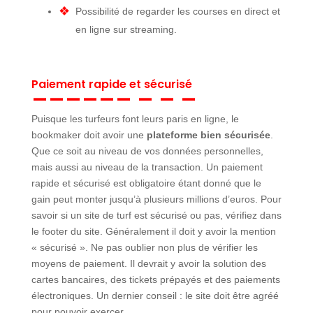
Possibilité de regarder les courses en direct et
en ligne sur streaming.
Paiement rapide et sécurisé
Puisque les turfeurs font leurs paris en ligne, le
bookmaker doit avoir une
plateforme bien sécurisée
.
Que ce soit au niveau de vos données personnelles,
mais aussi au niveau de la transaction. Un paiement
rapide et sécurisé est obligatoire étant donné que le
gain peut monter jusqu’à plusieurs millions d’euros. Pour
savoir si un site de turf est sécurisé ou pas, vérifiez dans
le footer du site. Généralement il doit y avoir la mention
« sécurisé ». Ne pas oublier non plus de vérifier les
moyens de paiement. Il devrait y avoir la solution des
cartes bancaires, des tickets prépayés et des paiements
électroniques. Un dernier conseil : le site doit être agréé
pour pouvoir exercer.