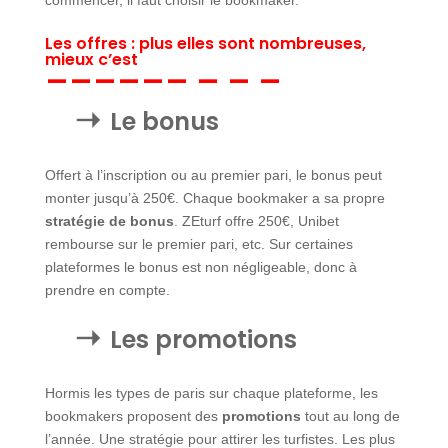
commencer, il faut choisir le bookmaker.
Les offres : plus elles sont nombreuses,
mieux c’est
Le bonus
Offert à l’inscription ou au premier pari, le bonus peut
monter jusqu’à 250€. Chaque bookmaker a sa propre
stratégie de bonus
. ZEturf offre 250€, Unibet
rembourse sur le premier pari, etc. Sur certaines
plateformes le bonus est non négligeable, donc à
prendre en compte.
Les promotions
Hormis les types de paris sur chaque plateforme, les
bookmakers proposent des
promotions
tout au long de
l’année. Une stratégie pour attirer les turfistes. Les plus