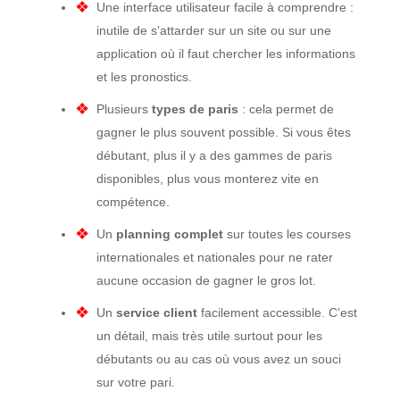
Une interface utilisateur facile à comprendre :
inutile de s’attarder sur un site ou sur une
application où il faut chercher les informations
et les pronostics.
Plusieurs
types de paris
: cela permet de
gagner le plus souvent possible. Si vous êtes
débutant, plus il y a des gammes de paris
disponibles, plus vous monterez vite en
compétence.
Un
planning complet
sur toutes les courses
internationales et nationales pour ne rater
aucune occasion de gagner le gros lot.
Un
service client
facilement accessible. C’est
un détail, mais très utile surtout pour les
débutants ou au cas où vous avez un souci
sur votre pari.